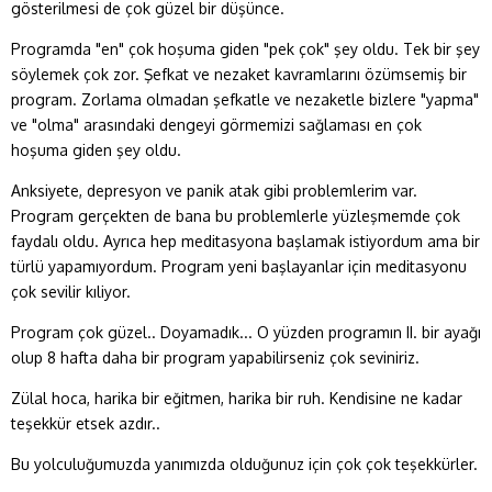
gösterilmesi de çok güzel bir düşünce.
Programda "en" çok hoşuma giden "pek çok" şey oldu. Tek bir şey
söylemek çok zor. Şefkat ve nezaket kavramlarını özümsemiş bir
program. Zorlama olmadan şefkatle ve nezaketle bizlere "yapma"
ve "olma" arasındaki dengeyi görmemizi sağlaması en çok
hoşuma giden şey oldu.
Anksiyete, depresyon ve panik atak gibi problemlerim var.
Program gerçekten de bana bu problemlerle yüzleşmemde çok
faydalı oldu. Ayrıca hep meditasyona başlamak istiyordum ama bir
türlü yapamıyordum. Program yeni başlayanlar için meditasyonu
çok sevilir kıliyor.
Program çok güzel.. Doyamadık... O yüzden programın II. bir ayağı
olup 8 hafta daha bir program yapabilirseniz çok seviniriz.
Zülal hoca, harika bir eğitmen, harika bir ruh. Kendisine ne kadar
teşekkür etsek azdır..
Bu yolculuğumuzda yanımızda olduğunuz için çok çok teşekkürler.