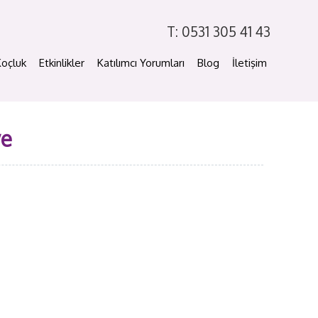
T: 0531 305 41 43
Koçluk
Etkinlikler
Katılımcı Yorumları
Blog
İletişim
ye